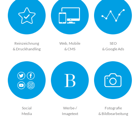
Reinzeichnung
Web, Mobile
SEO
& Druckhandling
& CMS
& Google Ads
Social
Werbe-/
Fotografie
Media
Imagetext
& Bildbearbeitung